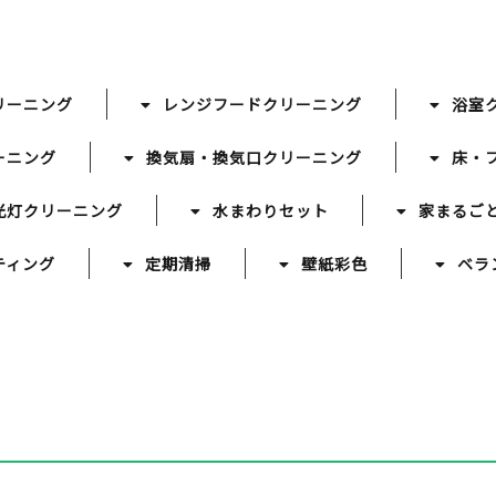
リーニング
レンジフードクリーニング
浴室
ーニング
換気扇・換気口クリーニング
床・
光灯クリーニング
水まわりセット
家まるご
ティング
定期清掃
壁紙彩色
ベラ